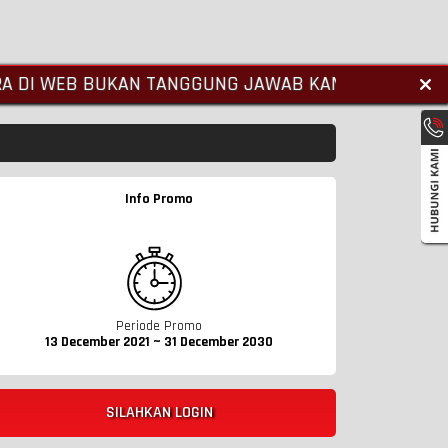
A DI WEB BUKAN TANGGUNG JAWAB KAMI
Info Promo
Periode Promo
13 December 2021 ~ 31 December 2030
SILAHKAN LOGIN