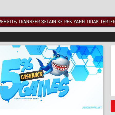
Inggris
(EN)
China
(ZH)
SITE, TRANSFER SELAIN KE REK YANG TIDAK TERTER
Cambodia
(KM)
Indonesia
(ID)
Thailand
(TH)
Vietnam
(VI)