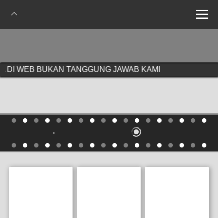
 DI WEB BUKAN TANGGUNG JAWAB KAMI